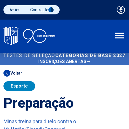
Contraste
Pai
Diminuir fonte
Aumentar fonte
Alternar contraste
A
TESTES DE SELEÇÃO
CATEGORIAS DE BASE 2027
INSCRIÇÕES ABERTAS
Voltar
Esporte
Preparação
Minas treina para duelo contra o