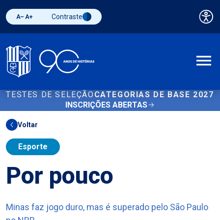
Contraste
Pai
Diminuir fonte
Aumentar fonte
Alternar contraste
A
TESTES DE SELEÇÃO
CATEGORIAS DE BASE 2027
INSCRIÇÕES ABERTAS
Voltar
Esporte
Por pouco
Minas faz jogo duro, mas é superado pelo São Paulo