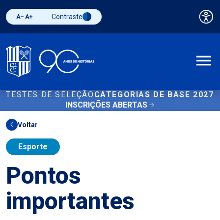
Contraste
Pai
Diminuir fonte
Aumentar fonte
Alternar contraste
A
TESTES DE SELEÇÃO
CATEGORIAS DE BASE 2027
INSCRIÇÕES ABERTAS
Voltar
Esporte
Pontos
importantes