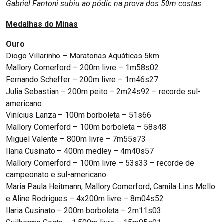
Gabriel Fantoni subiu ao pódio na prova dos 50m costas
Medalhas do Minas
Ouro
Diogo Villarinho – Maratonas Aquáticas 5km
Mallory Comerford – 200m livre – 1m58s02
Fernando Scheffer – 200m livre – 1m46s27
Julia Sebastian – 200m peito – 2m24s92 – recorde sul-
americano
Vinícius Lanza – 100m borboleta – 51s66
Mallory Comerford – 100m borboleta – 58s48
Miguel Valente – 800m livre – 7m55s73
Ilaria Cusinato – 400m medley – 4m40s57
Mallory Comerford – 100m livre – 53s33 – recorde de
campeonato e sul-americano
Maria Paula Heitmann, Mallory Comerford, Camila Lins Mello
e Aline Rodrigues – 4x200m livre – 8m04s52
Ilaria Cusinato – 200m borboleta – 2m11s03