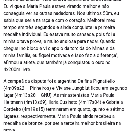
Eu vi que a Maria Paula estava virando melhor e não
conseguia ver as outras nadadoras. Nos últimos 50m, eu
sabia que seria na raça e com o coração. Melhorei meu
tempo em três segundos e ainda conquistei a primeira
medalha individual. Eu estava muito cansada, pois foi a
minha oitava prova, e muito ansiosa para nadar. Quando
cheguei no bloco e vi o apoio da torcida do Minas e da
minha família, eu fiquei motivada e isso fez a diferença”,
afirmou a atleta, que também já conquistou o ouro no
4x200m livre.
A campeã da disputa foi a argentina Delfina Pignatiello
(4m09s22 – Pinheiros) e Viviane Jungblut ficou em segundo
lugar (4m13s28 – GNU). As minastenistas Maria Paula
Heitmann (4m13s69), Ilaria Cusinato (4m17s04) e Gabriela
Cordeiro (4m19s15) terminaram em quarto, quinto e sétimo
lugares, respectivamente. Maria Paula ainda recebeu a
medalha de bronze, por ser a terceira melhor brasileira na
prova.