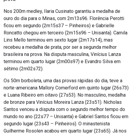
Nos 200m medley, Ilaria Cusinato garantiu a medalha de
ouro do dia para o Minas, com 2m13s96. Florência Perotti
ficou em segundo (2m15s37 – Pinheiros) e Gabrielle
Roncatto chegou em terceiro (2m15s96 – Unisanta). Camila
Lins Mello terminou em sexto lugar (2m17s14), mas
recebeu a medalha de prata, por ser a segunda melhor
brasileira na prova. Na disputa masculina, Vinícius Lanza
terminou em quarto lugar (2m00s97) e Evandro Silva em
sétimo (2m02s72).
Os 50m borboleta, uma das provas rápidas do dia, teve a
norte-americana Mallory Comerford em quinto lugar (26s73)
e Luana Ribeiro em oitavo (27s53). No masculino, medalha
de bronze para Vinícius Moreira Lanza (23s51). Nicholas
Santos venceu a disputa com o segundo melhor tempo do
mundo no ano (22s77 – Unisanta) e Gabriel Santos ficou em
segundo lugar (23s43 – Pinheiros). O minastenista
Guilherme Rosolen acabou em quarto lugar (23s65). Já nos