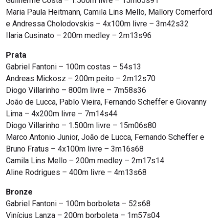
Guilherme Costa – 1.500m livre – 15m05s91
Maria Paula Heitmann, Camila Lins Mello, Mallory Comerford
e Andressa Cholodovskis – 4x100m livre – 3m42s32
Ilaria Cusinato – 200m medley – 2m13s96
Prata
Gabriel Fantoni – 100m costas – 54s13
Andreas Mickosz – 200m peito – 2m12s70
Diogo Villarinho – 800m livre – 7m58s36
João de Lucca, Pablo Vieira, Fernando Scheffer e Giovanny
Lima – 4x200m livre – 7m14s44
Diogo Villarinho – 1.500m livre – 15m06s80
Marco Antonio Junior, João de Lucca, Fernando Scheffer e
Bruno Fratus – 4x100m livre – 3m16s68
Camila Lins Mello – 200m medley – 2m17s14
Aline Rodrigues – 400m livre – 4m13s68
Bronze
Gabriel Fantoni – 100m borboleta – 52s68
Vinícius Lanza – 200m borboleta – 1m57s04