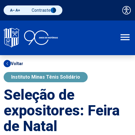
Contraste
Pai
Diminuir fonte
Aumentar fonte
Alternar contraste
A
Voltar
Instituto Minas Tênis Solidário
Seleção de
expositores: Feira
de Natal