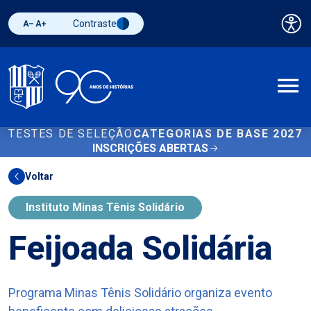
Contraste
Pai
Diminuir fonte
Aumentar fonte
Alternar contraste
A
TESTES DE SELEÇÃO
CATEGORIAS DE BASE 2027
INSCRIÇÕES ABERTAS
Voltar
Instituto Minas Tênis Solidário
Feijoada Solidária
Programa Minas Tênis Solidário organiza evento