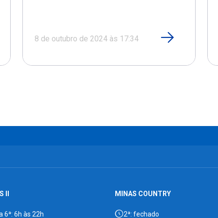
8 de outubro de 2024 às 17:34
 II
MINAS COUNTRY
a 6ª: 6h às 22h
2ª: fechado