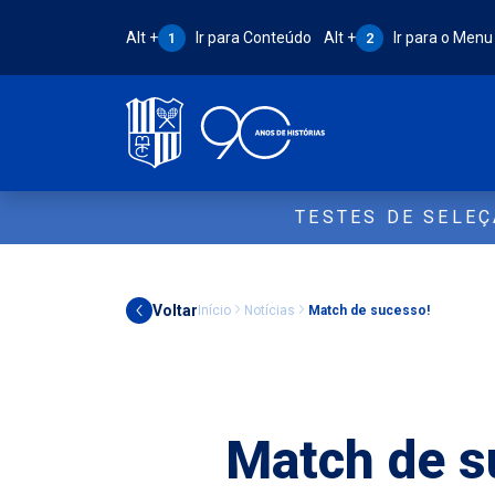
Atalho Alt + 1:
Atalho Alt + 2:
Alt +
Ir para Conteúdo
Alt +
Ir para o Menu
1
2
TESTES DE SELE
Voltar
Início
Notícias
Match de sucesso!
Outros
Match de s