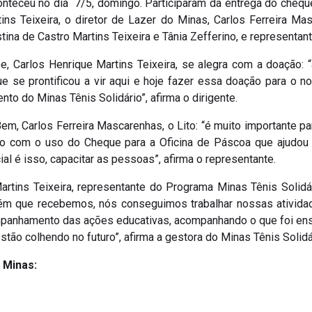
onteceu no dia 7/5, domingo. Participaram da entrega do chequ
ins Teixeira, o diretor de Lazer do Minas, Carlos Ferreira M
stina de Castro Martins Teixeira e Tânia Zefferino, e representa
e, Carlos Henrique Martins Teixeira, se alegra com a doação:
ue se prontificou a vir aqui e hoje fazer essa doação para o 
ento do Minas Tênis Solidário”, afirma o dirigente.
em, Carlos Ferreira Mascarenhas, o Lito: “é muito importante p
o com o uso do Cheque para a Oficina de Páscoa que ajudou o
ial é isso, capacitar as pessoas”, afirma o representante.
artins Teixeira, representante do Programa Minas Tênis Solidá
m que recebemos, nós conseguimos trabalhar nossas atividad
panhamento das ações educativas, acompanhando o que foi ensi
estão colhendo no futuro”, afirma a gestora do Minas Tênis Solidá
o Minas: