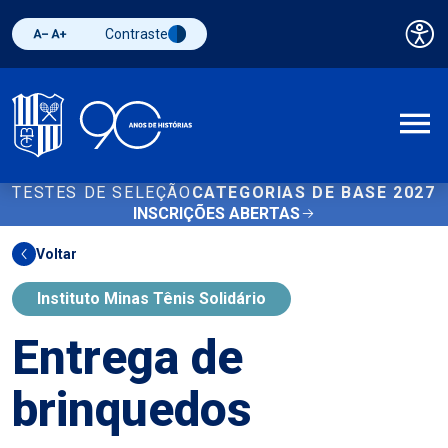
Contraste
Pai
Diminuir fonte
Aumentar fonte
Alternar contraste
A
TESTES DE SELEÇÃO
CATEGORIAS DE BASE 2027
INSCRIÇÕES ABERTAS
Voltar
Instituto Minas Tênis Solidário
Entrega de
brinquedos