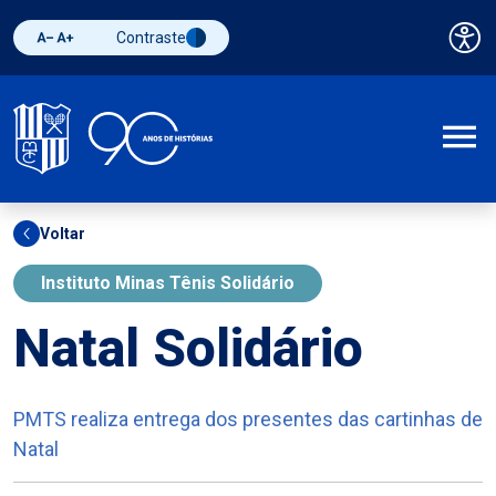
Contraste
Pai
Diminuir fonte
Aumentar fonte
Alternar contraste
A
Voltar
Instituto Minas Tênis Solidário
Natal Solidário
PMTS realiza entrega dos presentes das cartinhas de
Natal