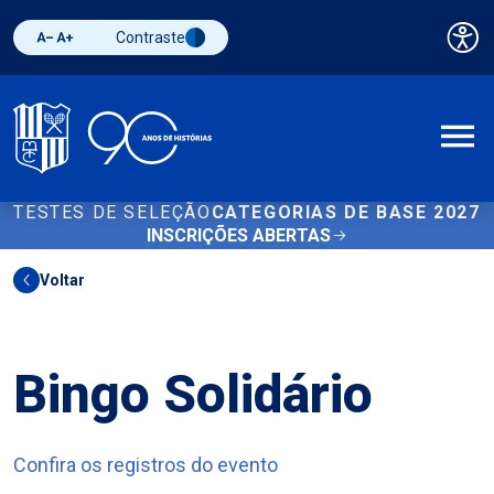
Contraste
Pai
Diminuir fonte
Aumentar fonte
Alternar contraste
A
TESTES DE SELEÇÃO
CATEGORIAS DE BASE 2027
INSCRIÇÕES ABERTAS
Voltar
Outros
Bingo Solidário
Confira os registros do evento