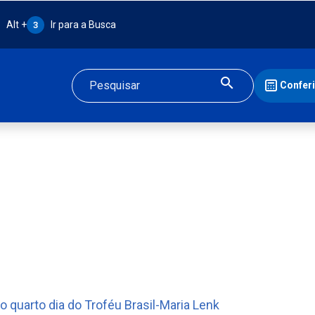
Atalho Alt + 3:
Alt +
Ir para a Busca
3
Confer
Buscar
o quarto dia do Troféu Brasil-Maria Lenk