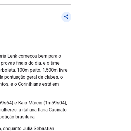
Maria Lenk começou bem para o
rovas finais do dia, e o time
boleta, 100m peito, 1.500m livre
a pontuação geral de clubes, o
tos, e o Corinthians está em
m59s64) e Kaio Márcio (1m59s04),
lheres, a italiana Ilaria Cusinato
tição brasileira.
 enquanto Julia Sebastian