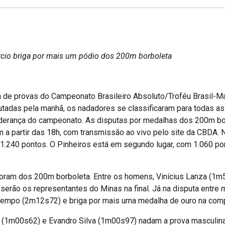
rcio briga por mais um pódio dos 200m borboleta
a de provas do Campeonato Brasileiro Absoluto/Troféu Brasil-
utadas pela manhã, os nadadores se classificaram para todas as p
liderança do campeonato. As disputas por medalhas dos 200m bor
a partir das 18h, com transmissão ao vivo pelo site da CBDA. N
 1.240 pontos. O Pinheiros está em segundo lugar, com 1.060 pon
 foram dos 200m borboleta. Entre os homens, Vinícius Lanza (1
serão os representantes do Minas na final. Já na disputa entre mu
 tempo (2m12s72) e briga por mais uma medalha de ouro na compe
(1m00s62) e Evandro Silva (1m00s97) nadam a prova masculina,