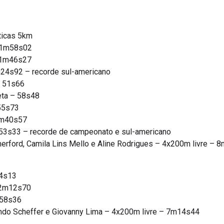
ticas 5km
– 1m58s02
– 1m46s27
m24s92 – recorde sul-americano
– 51s66
eta – 58s48
55s73
 4m40s57
 53s33 – recorde de campeonato e sul-americano
erford, Camila Lins Mello e Aline Rodrigues – 4x200m livre –
54s13
 2m12s70
m58s36
ando Scheffer e Giovanny Lima – 4x200m livre – 7m14s44