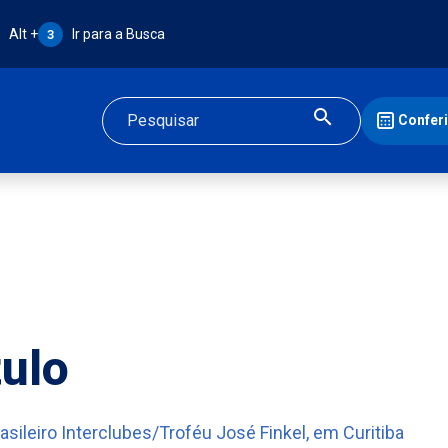
Atalho Alt + 3:
Alt +
Ir para a Busca
3
Confer
Buscar
tulo
asileiro Interclubes/Troféu José Finkel, em Curitiba