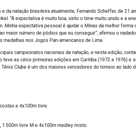
 da natação brasileira atualmente, Fernando Scheffer, de 21 ano
kel. “A expectativa é muito boa, sinto o time muito unido e a e
m. Minha expectativa pessoal é ajudar o Minas da melhor forma 
ao maior número de pódios que eu conseguir”, afirmou o nadador
rês medalhas nos Jogos Pan-americanos de Lima.
ncipais campeonatos nacionais de natação, e nesta edição, cont
o teve as cinco primeiras edições em Curitiba (1972 a 1976) e s
Tênis Clube é um dos maiores vencedores do torneio ao lado d
costas e 4x100m livre.
re, 1.500m livre M e 4x100m medley misto.