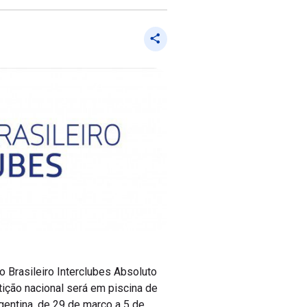
o Brasileiro Interclubes Absoluto
tição nacional será em piscina de
entina, de 29 de março a 5 de