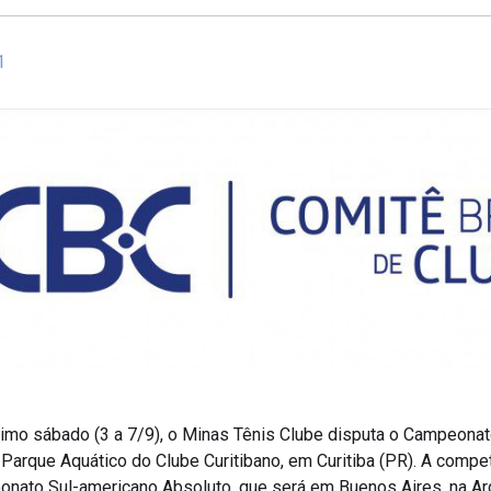
1
róximo sábado (3 a 7/9), o Minas Tênis Clube disputa o Campeonat
Parque Aquático do Clube Curitibano, em Curitiba (PR). A compe
onato Sul-americano Absoluto, que será em Buenos Aires, na Arg