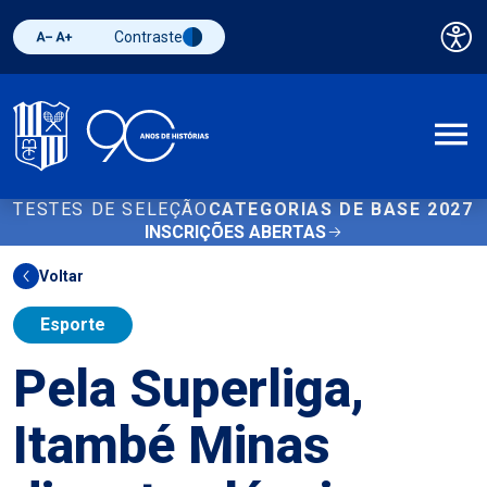
Contraste
Pai
Diminuir fonte
Aumentar fonte
Alternar contraste
A
TESTES DE SELEÇÃO
CATEGORIAS DE BASE 2027
INSCRIÇÕES ABERTAS
Voltar
Esporte
Pela Superliga,
Itambé Minas