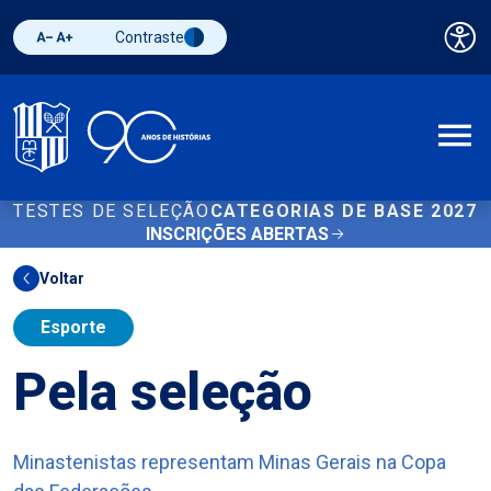
Contraste
Pai
Diminuir fonte
Aumentar fonte
Alternar contraste
A
TESTES DE SELEÇÃO
CATEGORIAS DE BASE 2027
INSCRIÇÕES ABERTAS
Voltar
Esporte
Pela seleção
Minastenistas representam Minas Gerais na Copa