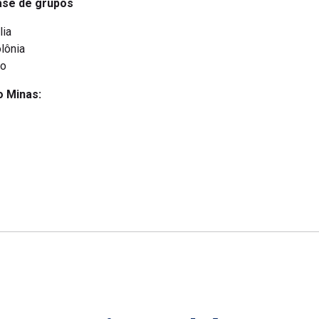
Fase de grupos
lia
olônia
to
o Minas: