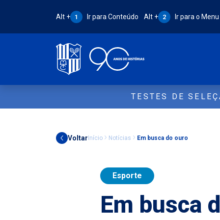
Atalho Alt + 1:
Atalho Alt + 2:
Alt +
Ir para Conteúdo
Alt +
Ir para o Menu
1
2
TESTES DE SELE
Voltar
Início
Notícias
Em busca do ouro
Esporte
Em busca d