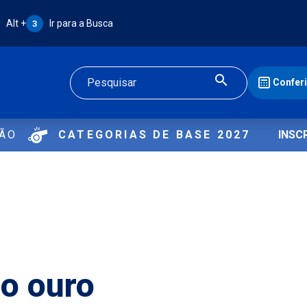
Atalho Alt + 3:
Alt +
Ir para a Busca
3
Confer
Buscar
ÇÃO
CATEGORIAS DE BASE 2027
INSC
o ouro