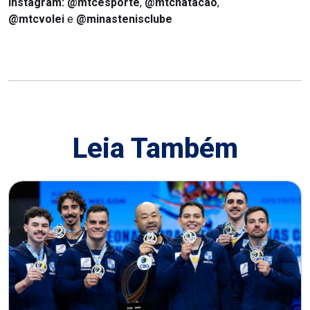
Instagram: @mtcesporte
,
@mtcnatacao
,
@mtcvolei
e
@minastenisclube
Leia Também