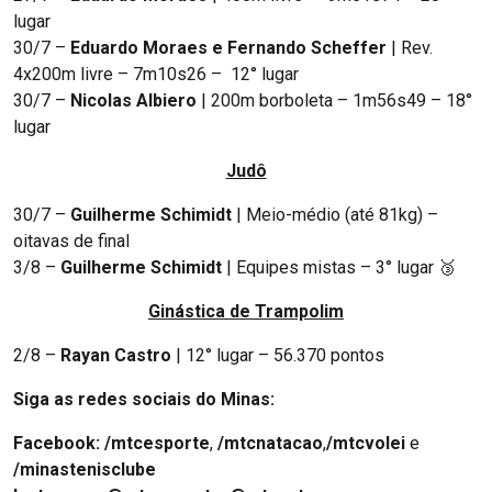
lugar
30/7 –
Eduardo Moraes e Fernando Scheffer
| Rev.
4x200m livre – 7m10s26 – 12° lugar
30/7 –
Nicolas Albiero
| 200m borboleta – 1m56s49 – 18°
lugar
Judô
30/7 –
Guilherme Schimidt
| Meio-médio (até 81kg) –
oitavas de final
3/8 –
Guilherme Schimidt
| Equipes mistas – 3° lugar
🥉
Ginástica de Trampolim
2/8 –
Rayan Castro
| 12° lugar – 56.370 pontos
Siga as redes sociais do Minas:
Facebook:
/mtcesporte
,
/mtcnatacao
,
/mtcvolei
e
/minastenisclube