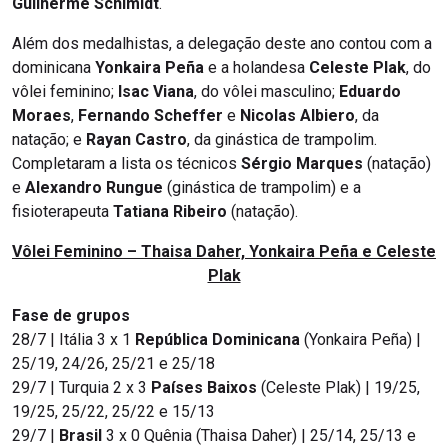
Guilherme Schimidt
.
Além dos medalhistas, a delegação deste ano contou com a
dominicana
Yonkaira Peña
e a holandesa
Celeste Plak
, do
vôlei feminino;
Isac Viana
, do vôlei masculino;
Eduardo
Moraes
,
Fernando Scheffer
e
Nicolas Albiero
, da
natação; e
Rayan Castro
, da ginástica de trampolim.
Completaram a lista os técnicos
Sérgio Marques
(natação)
e
Alexandro Rungue
(ginástica de trampolim) e a
fisioterapeuta
Tatiana Ribeiro
(natação).
Vôlei Feminino – Thaisa Daher, Yonkaira Peña e Celeste
Plak
Fase de grupos
28/7 | Itália 3 x 1
República Dominicana
(Yonkaira Peña) |
25/19, 24/26, 25/21 e 25/18
29/7 | Turquia 2 x 3
Países Baixos
(Celeste Plak) | 19/25,
19/25, 25/22, 25/22 e 15/13
29/7 |
Brasil
3 x 0 Quênia (Thaisa Daher) | 25/14, 25/13 e