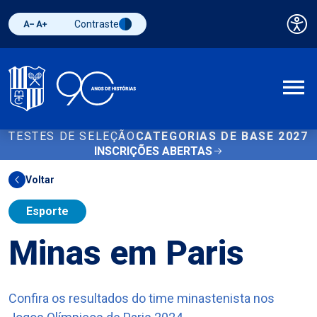
Contraste
Pai
Diminuir fonte
Aumentar fonte
Alternar contraste
A
TESTES DE SELEÇÃO
CATEGORIAS DE BASE 2027
INSCRIÇÕES ABERTAS
Voltar
Esporte
Minas em Paris
Confira os resultados do time minastenista nos