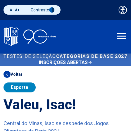
Contraste
Pai
Diminuir fonte
Aumentar fonte
Alternar contraste
A
TESTES DE SELEÇÃO
CATEGORIAS DE BASE 2027
INSCRIÇÕES ABERTAS
Voltar
Esporte
Valeu, Isac!
Central do Minas, Isac se despede dos Jogos