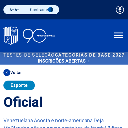
Contraste
Pai
Diminuir fonte
Aumentar fonte
Alternar contraste
A
TESTES DE SELEÇÃO
CATEGORIAS DE BASE 2027
INSCRIÇÕES ABERTAS
Voltar
Esporte
Oficial
Venezuelana Acosta e norte-americana Deja