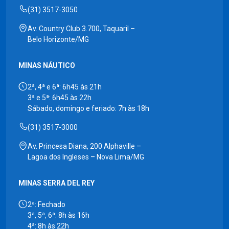
(31) 3517-3050
Av. Country Club 3.700, Taquaril –
Belo Horizonte/MG
MINAS NÁUTICO
2ª, 4ª e 6ª: 6h45 às 21h
3ª e 5ª: 6h45 às 22h
Sábado, domingo e feriado: 7h às 18h
(31) 3517-3000
Av. Princesa Diana, 200 Alphaville –
Lagoa dos Ingleses – Nova Lima/MG
MINAS SERRA DEL REY
2ª: Fechado
3ª, 5ª, 6ª: 8h às 16h
4ª: 8h às 22h