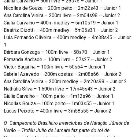
Giulia Carvalho – 50m livre – 26s75 – Junior 1
Nicollas de Souza – 200m peito – 2m22s43 – Junior 1
Ana Carolina Vieira – 200m livre – 2m04s98 – Junior 2
Giulia Carvalho – 400m medley – 5m10s19 – Junior 1
Beatriz Dizotti – 400m medley – 5m05s31 – Junior 2
Luis Fernando Oliveira – 400m medley – 4m38s45 – Junior
1
Bárbara Gonzaga – 100m livre – 58s70 – Junior 1
Fernanda Andrade – 100m livre – 57s27 – Junior 2
Victor Baganha – 100m livre – 50s64 – Junior 1
Gabriel Azevedo – 200m costas – 2m08s66 – Junior 2
Ana Carolina Vieira – 200m medley – 2m20s98 – Junior 2
Nathália Silva – 1.500m livre – 17m45s43 – Junior 2
Giulia Carvalho – 100m peito – 1m12s96 – Junior 1
Nicollas Souza – 100m peito – 1m03s55 – Junior 1
Lucas Peixoto – 400m livre – 3m58s55 – Junior 2
O Campeonato Brasileiro Interclubes de Natação Júnior de
Verão – Troféu Julio de Lamare faz parte do rol de