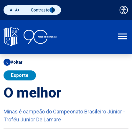
Contraste
Pai
Diminuir fonte
Aumentar fonte
Alternar contraste
A
Voltar
Esporte
O melhor
Minas é campeão do Campeonato Brasileiro Júnior -
Troféu Junior De Lamare