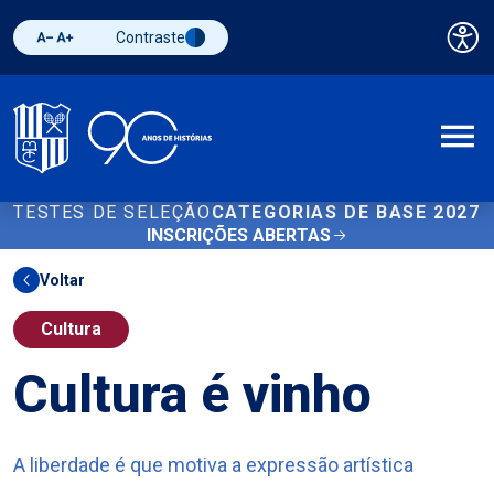
Contraste
Pai
Diminuir fonte
Aumentar fonte
Alternar contraste
A
TESTES DE SELEÇÃO
CATEGORIAS DE BASE 2027
INSCRIÇÕES ABERTAS
Voltar
Cultura
Cultura é vinho
A liberdade é que motiva a expressão artística