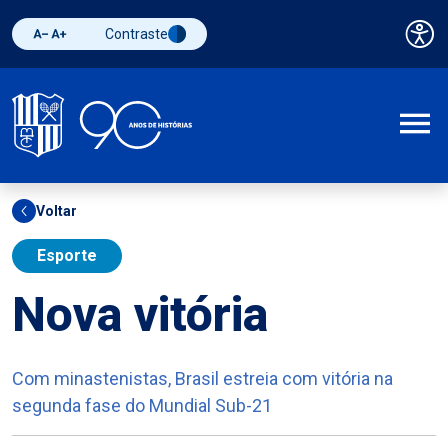
Contraste
Pai
Diminuir fonte
Aumentar fonte
Alternar contraste
A
Voltar
Esporte
Nova vitória
Com minastenistas, Brasil estreia com vitória na
segunda fase do Mundial Sub-21