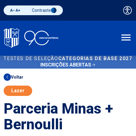
Contraste
Pai
Diminuir fonte
Aumentar fonte
Alternar contraste
A
TESTES DE SELEÇÃO
CATEGORIAS DE BASE 2027
INSCRIÇÕES ABERTAS
Voltar
Lazer
Parceria Minas +
Bernoulli