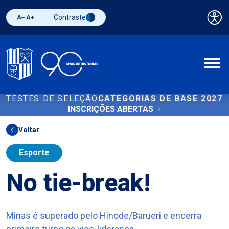
Contraste
Pai
Diminuir fonte
Aumentar fonte
Alternar contraste
A
TESTES DE SELEÇÃO
CATEGORIAS DE BASE 2027
INSCRIÇÕES ABERTAS
Voltar
Esporte
No tie-break!
Minas é superado pelo Hinode/Barueri e encerra