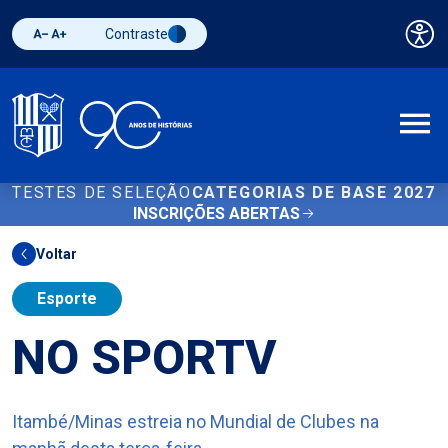
Contraste
Pai
Diminuir fonte
Aumentar fonte
Alternar contraste
A
TESTES DE SELEÇÃO
CATEGORIAS DE BASE 2027
INSCRIÇÕES ABERTAS
Voltar
Esporte
NO SPORTV
Itambé/Minas estreia no Mundial de Clubes na