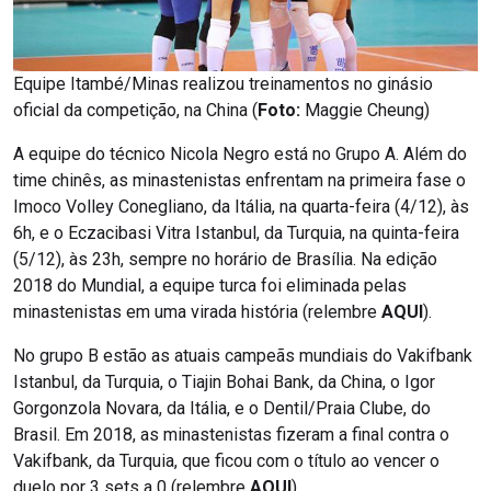
Equipe Itambé/Minas realizou treinamentos no ginásio
oficial da competição, na China (
Foto:
Maggie Cheung)
A equipe do técnico Nicola Negro está no Grupo A. Além do
time chinês, as minastenistas enfrentam na primeira fase o
Imoco Volley Conegliano, da Itália, na quarta-feira (4/12), às
6h, e o Eczacibasi Vitra Istanbul, da Turquia, na quinta-feira
(5/12), às 23h, sempre no horário de Brasília. Na edição
2018 do Mundial, a equipe turca foi eliminada pelas
minastenistas em uma virada história (relembre
AQUI
).
No grupo B estão as atuais campeãs mundiais do Vakifbank
Istanbul, da Turquia, o Tiajin Bohai Bank, da China, o Igor
Gorgonzola Novara, da Itália, e o Dentil/Praia Clube, do
Brasil. Em 2018, as minastenistas fizeram a final contra o
Vakifbank, da Turquia, que ficou com o título ao vencer o
duelo por 3 sets a 0 (relembre
AQUI
).