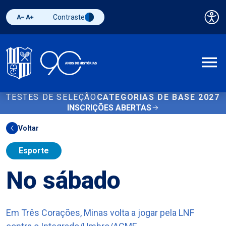
Contraste
Pai
Diminuir fonte
Aumentar fonte
Alternar contraste
A
TESTES DE SELEÇÃO
CATEGORIAS DE BASE 2027
INSCRIÇÕES ABERTAS
Voltar
Esporte
No sábado
Em Três Corações, Minas volta a jogar pela LNF