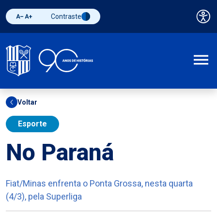
Contraste
Pai
Diminuir fonte
Aumentar fonte
Alternar contraste
A
Voltar
Esporte
No Paraná
Fiat/Minas enfrenta o Ponta Grossa, nesta quarta
(4/3), pela Superliga