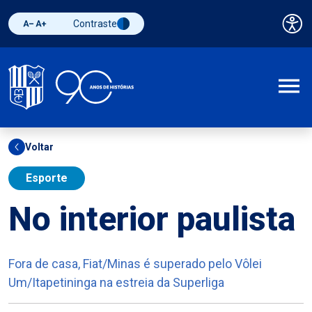
Contraste
Pai
Diminuir fonte
Aumentar fonte
Alternar contraste
A
Voltar
Esporte
No interior paulista
Fora de casa, Fiat/Minas é superado pelo Vôlei
Um/Itapetininga na estreia da Superliga