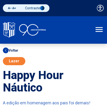
Contraste
Pai
Diminuir fonte
Aumentar fonte
Alternar contraste
A
Voltar
Lazer
Happy Hour
Náutico
A edição em homenagem aos pais foi demais!