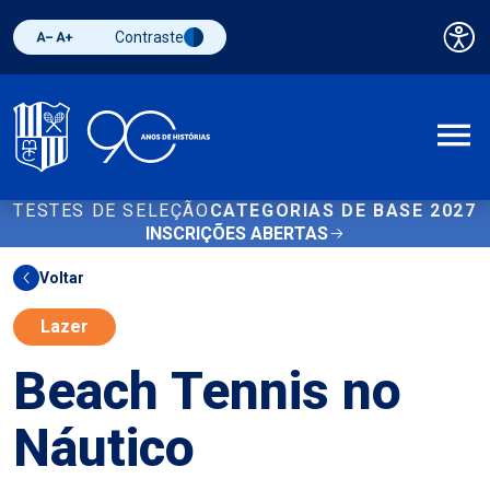
Contraste
Pai
Diminuir fonte
Aumentar fonte
Alternar contraste
A
TESTES DE SELEÇÃO
CATEGORIAS DE BASE 2027
INSCRIÇÕES ABERTAS
Voltar
Lazer
Beach Tennis no
Náutico