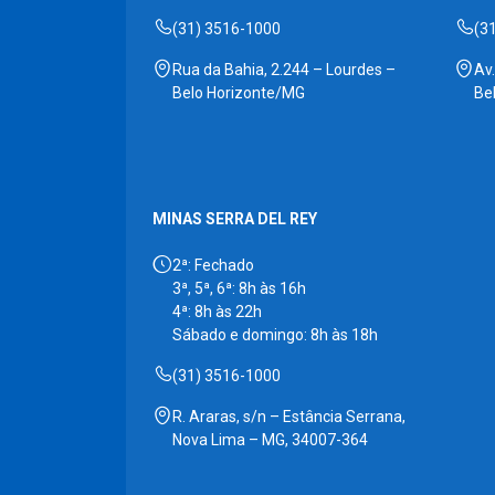
(31) 3516-1000
(3
Rua da Bahia, 2.244 – Lourdes –
Av
Belo Horizonte/MG
Be
MINAS SERRA DEL REY
2ª: Fechado
3ª, 5ª, 6ª: 8h às 16h
4ª: 8h às 22h
Sábado e domingo: 8h às 18h
(31) 3516-1000
R. Araras, s/n – Estância Serrana,
Nova Lima – MG, 34007-364