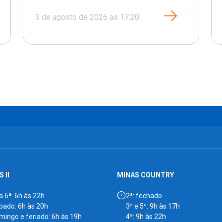
3 de agosto de 2026 às 17:20
 II
MINAS COUNTRY
a 6ª: 6h às 22h
2ª: fechado
bado: 6h às 20h
3ª e 5ª: 9h às 17h
mingo e feriado: 6h às 19h
4ª: 9h às 22h