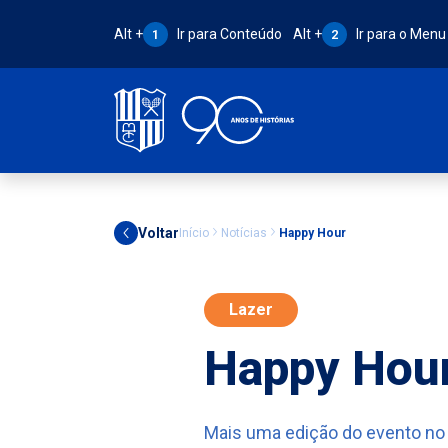
Atalho Alt + 1:
Atalho Alt + 2:
Alt +
Ir para Conteúdo
Alt +
Ir para o Menu
1
2
Voltar
Início
Notícias
Happy Hour
Lazer
Happy Hou
Mais uma edição do evento no