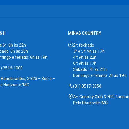
 II
MINAS COUNTRY
a 6ª: 6h às 22h
2ª: fechado
bado: 6h às 20h
3ª e 5ª: 9h às 17h
mingo e feriado: 6h às 19h
4ª: 9h às 22h
6ª: 9h às 17h
1) 3516-1000
Sábado: 7h às 21h
Domingo e feriado: 7h às 19h
. Bandeirantes, 2.323 – Serra –
lo Horizonte/MG
(31) 3517-3050
Av. Country Club 3.700, Taquari
Belo Horizonte/MG