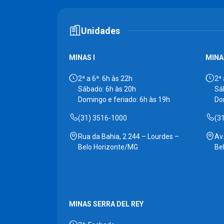
Unidades
MINAS I
MINAS
2ª a 6ª: 6h às 22h
2ª 
Sábado: 6h às 20h
Sá
Domingo e feriado: 6h às 19h
Do
(31) 3516-1000
(3
Rua da Bahia, 2.244 – Lourdes –
Av
Belo Horizonte/MG
Be
MINAS SERRA DEL REY