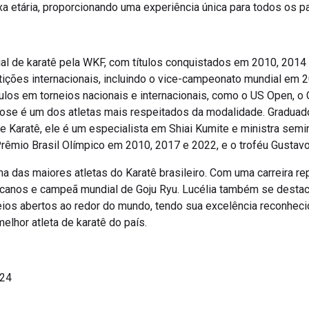
xa etária, proporcionando uma experiência única para todos os pa
l de karatê pela WKF, com títulos conquistados em 2010, 2014 e
ções internacionais, incluindo o vice-campeonato mundial em
tulos em torneios nacionais e internacionais, como o US Open,
rose é um dos atletas mais respeitados da modalidade. Graduad
e Karatê, ele é um especialista em Shiai Kumite e ministra seminá
rêmio Brasil Olímpico em 2010, 2017 e 2022, e o troféu Gustav
 das maiores atletas do Karatê brasileiro. Com uma carreira rep
canos e campeã mundial de Goju Ryu. Lucélia também se desta
eios abertos ao redor do mundo, tendo sua excelência reconhecid
lhor atleta de karatê do país.
024