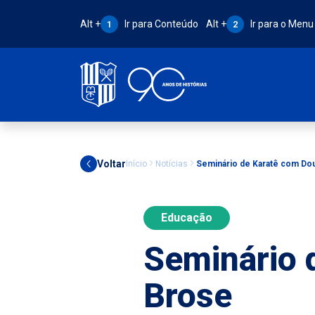
Atalho Alt + 1:
Atalho Alt + 2:
Alt +
Ir para Conteúdo
Alt +
Ir para o Menu
1
2
Voltar
Início
Notícias
Seminário de Karatê com Dou
Educação
Seminário 
Brose