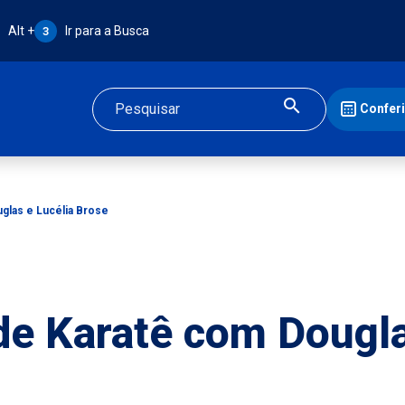
Atalho Alt + 3:
Alt +
Ir para a Busca
3
Confer
Buscar
glas e Lucélia Brose
de Karatê com Dougla