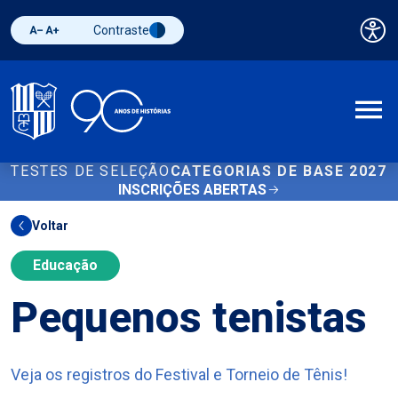
Contraste
Pai
Diminuir fonte
Aumentar fonte
Alternar contraste
A
TESTES DE SELEÇÃO
CATEGORIAS DE BASE 2027
INSCRIÇÕES ABERTAS
Voltar
Educação
Pequenos tenistas
Veja os registros do Festival e Torneio de Tênis!