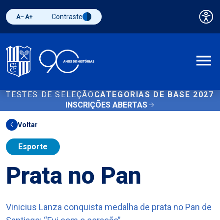
Contraste
Pai
Diminuir fonte
Aumentar fonte
Alternar contraste
A
TESTES DE SELEÇÃO
CATEGORIAS DE BASE 2027
INSCRIÇÕES ABERTAS
Voltar
Esporte
Prata no Pan
Vinicius Lanza conquista medalha de prata no Pan de