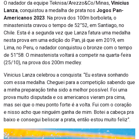
O nadador da equipe Teknisa/Arezzo&Co/Minas,
Vinicius
Lanza
, conquistou a medalha de prata nos
Jogos Pan-
Americanos 2023
. Na prova dos 100m borboleta, o
minastenista cravou o tempo de 52”52, em Santiago, no
Chile. Esta é a segunda vez que Lanza fatura uma medalha
nesta prova em uma edição do Pan, já que em 2019, em
Lima, no Peru, o nadador conquistou o bronze com o tempo
de 51”58. O minastenista voltará a competir na quarta-feira
(25/10), na prova dos 200m medley.
Vinicius Lanza celebrou a conquista: “Eu estava sonhando
com essa medalha. Cheguei para a competição sabendo que
a minha preparação tinha sido a melhor possível. Foi uma
prova muito disputada e os americanos vieram pra cima,
mas sei que o meu ponto forte é a volta. Fui com o coração
e nisso acho que ninguém ganha de mim. Botei a cabeça pra
baixo e consegui beliscar a prata, então estou muito feliz”.