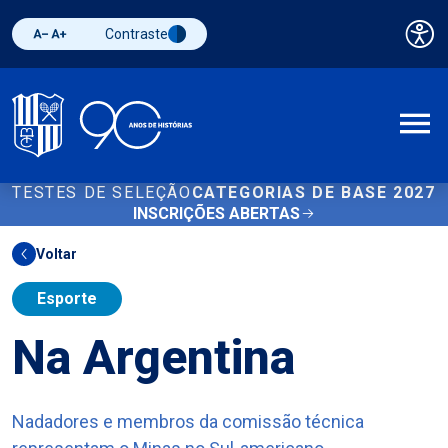
Contraste
Pai
Diminuir fonte
Aumentar fonte
Alternar contraste
A
TESTES DE SELEÇÃO
CATEGORIAS DE BASE 2027
INSCRIÇÕES ABERTAS
Voltar
Esporte
Na Argentina
Nadadores e membros da comissão técnica