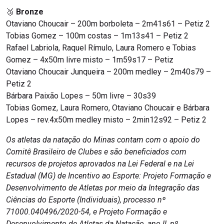
🥉
Bronze
Otaviano Choucair – 200m borboleta – 2m41s61 – Petiz 2
Tobias Gomez – 100m costas – 1m13s41 – Petiz 2
Rafael Labriola, Raquel Rímulo, Laura Romero e Tobias
Gomez – 4x50m livre misto – 1m59s17 – Petiz
Otaviano Choucair Junqueira – 200m medley – 2m40s79 –
Petiz 2
Bárbara Paixão Lopes – 50m livre – 30s39
Tobias Gomez, Laura Romero, Otaviano Choucair e Bárbara
Lopes – rev.4x50m medley misto – 2min12s92 – Petiz 2
Os atletas da natação do Minas contam com o apoio do
Comitê Brasileiro de Clubes e são beneficiados com
recursos de projetos aprovados na Lei Federal e na Lei
Estadual (MG) de Incentivo ao Esporte: Projeto Formação e
Desenvolvimento de Atletas por meio da Integração das
Ciências do Esporte (Individuais), processo nº
71000.040496/2020-54, e Projeto Formação e
Desenvolvimento de Atletas da Natação, ano II, nº