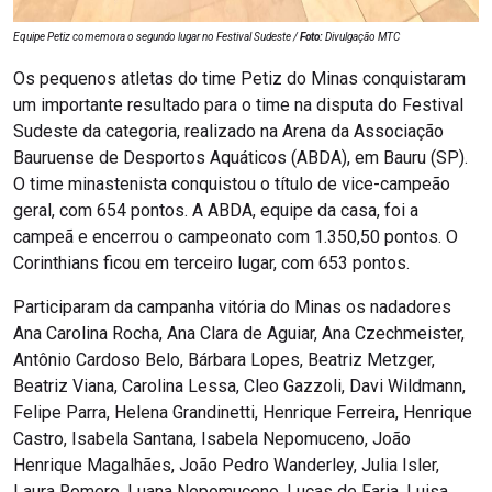
Equipe Petiz comemora o segundo lugar no Festival Sudeste /
Foto:
Divulgação MTC
Os pequenos atletas do time Petiz do Minas conquistaram
um importante resultado para o time na disputa do Festival
Sudeste da categoria, realizado na Arena da Associação
Bauruense de Desportos Aquáticos (ABDA), em Bauru (SP).
O time minastenista conquistou o título de vice-campeão
geral, com 654 pontos. A ABDA, equipe da casa, foi a
campeã e encerrou o campeonato com 1.350,50 pontos. O
Corinthians ficou em terceiro lugar, com 653 pontos.
Participaram da campanha vitória do Minas os nadadores
Ana Carolina Rocha, Ana Clara de Aguiar, Ana Czechmeister,
Antônio Cardoso Belo, Bárbara Lopes, Beatriz Metzger,
Beatriz Viana, Carolina Lessa, Cleo Gazzoli, Davi Wildmann,
Felipe Parra, Helena Grandinetti, Henrique Ferreira, Henrique
Castro, Isabela Santana, Isabela Nepomuceno, João
Henrique Magalhães, João Pedro Wanderley, Julia Isler,
Laura Romero, Luana Nepomuceno, Lucas de Faria, Luisa