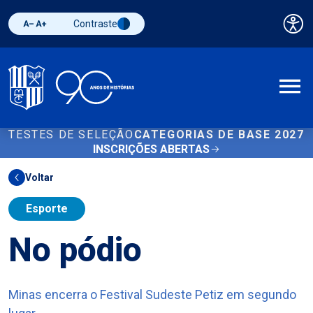
Contraste
Pai
Diminuir fonte
Aumentar fonte
Alternar contraste
A
TESTES DE SELEÇÃO
CATEGORIAS DE BASE 2027
INSCRIÇÕES ABERTAS
Voltar
Esporte
No pódio
Minas encerra o Festival Sudeste Petiz em segundo