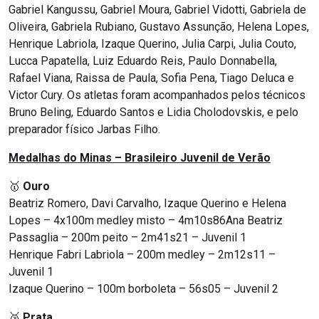
Gabriel Kangussu, Gabriel Moura, Gabriel Vidotti, Gabriela de
Oliveira, Gabriela Rubiano, Gustavo Assunção, Helena Lopes,
Henrique Labriola, Izaque Querino, Julia Carpi, Julia Couto,
Lucca Papatella, Luiz Eduardo Reis, Paulo Donnabella,
Rafael Viana, Raissa de Paula, Sofia Pena, Tiago Deluca e
Victor Cury. Os atletas foram acompanhados pelos técnicos
Bruno Beling, Eduardo Santos e Lidia Cholodovskis, e pelo
preparador físico Jarbas Filho.
Medalhas do Minas – Brasileiro Juvenil de Verão
🥇
Ouro
Beatriz Romero, Davi Carvalho, Izaque Querino e Helena
Lopes – 4x100m medley misto – 4m10s86Ana Beatriz
Passaglia – 200m peito – 2m41s21 – Juvenil 1
Henrique Fabri Labriola – 200m medley – 2m12s11 –
Juvenil 1
Izaque Querino – 100m borboleta – 56s05 – Juvenil 2
🥈
Prata