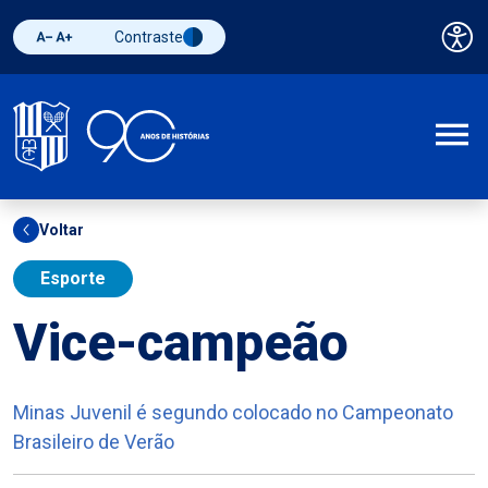
Contraste
Pai
Diminuir fonte
Aumentar fonte
Alternar contraste
A
Voltar
Esporte
Vice-campeão
Minas Juvenil é segundo colocado no Campeonato
Brasileiro de Verão