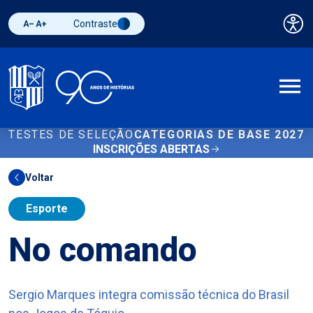
Contraste
Pai
Diminuir fonte
Aumentar fonte
Alternar contraste
A
TESTES DE SELEÇÃO
CATEGORIAS DE BASE 2027
INSCRIÇÕES ABERTAS
Voltar
Esporte
No comando
Sergio Marques integra comissão técnica do Brasil