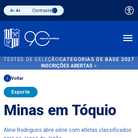
Contraste
Pai
Diminuir fonte
Aumentar fonte
Alternar contraste
A
TESTES DE SELEÇÃO
CATEGORIAS DE BASE 2027
INSCRIÇÕES ABERTAS
Voltar
Esporte
Minas em Tóquio
Aline Rodrigues abre série com atletas classificados