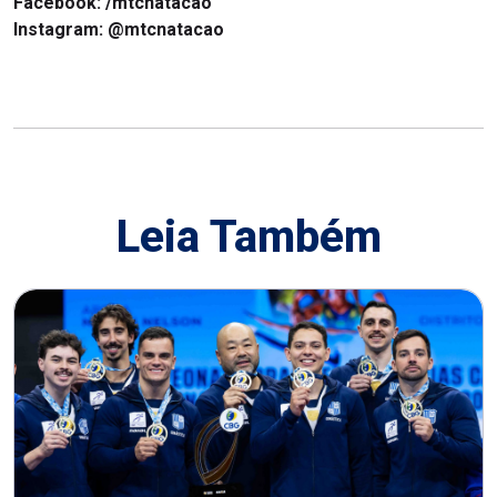
Facebook:
/mtcnatacao
Instagram:
@mtcnatacao
Leia Também