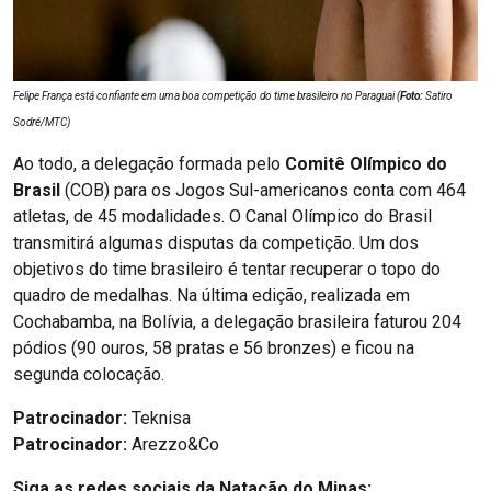
Felipe França está confiante em uma boa competição do time brasileiro no Paraguai (
Foto:
Satiro
Sodré/MTC)
Ao todo, a delegação formada pelo
Comitê Olímpico do
Brasil
(COB) para os Jogos Sul-americanos conta com 464
atletas, de 45 modalidades. O Canal Olímpico do Brasil
transmitirá algumas disputas da competição. Um dos
objetivos do time brasileiro é tentar recuperar o topo do
quadro de medalhas. Na última edição, realizada em
Cochabamba, na Bolívia, a delegação brasileira faturou 204
pódios (90 ouros, 58 pratas e 56 bronzes) e ficou na
segunda colocação.
Patrocinador:
Teknisa
Patrocinador:
Arezzo&Co
Siga as redes sociais da Natação do Minas: