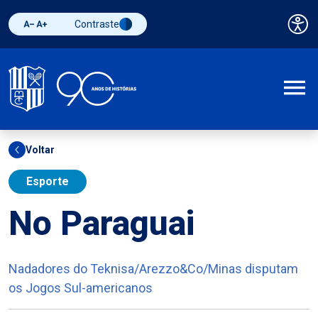
Contraste
Pai
Diminuir fonte
Aumentar fonte
Alternar contraste
A
Voltar
Esporte
No Paraguai
Nadadores do Teknisa/Arezzo&Co/Minas disputam
os Jogos Sul-americanos