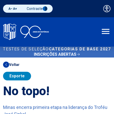
Contraste
Pai
Diminuir fonte
Aumentar fonte
Alternar contraste
A
TESTES DE SELEÇÃO
CATEGORIAS DE BASE 2027
INSCRIÇÕES ABERTAS
Voltar
Esporte
No topo!
Minas encerra primeira etapa na liderança do Troféu