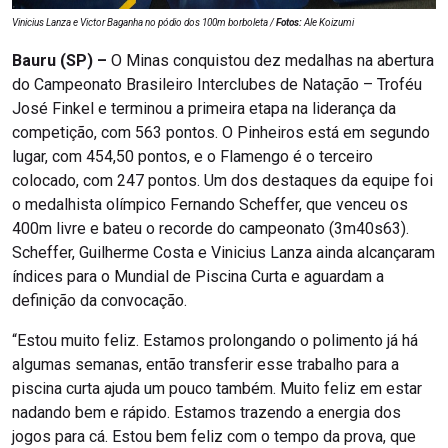
Vinicius Lanza e Victor Baganha no pódio dos 100m borboleta /
Fotos:
Ale Koizumi
Bauru (SP) –
O Minas conquistou dez medalhas na abertura
do Campeonato Brasileiro Interclubes de Natação – Troféu
José Finkel e terminou a primeira etapa na liderança da
competição, com 563 pontos. O Pinheiros está em segundo
lugar, com 454,50 pontos, e o Flamengo é o terceiro
colocado, com 247 pontos. Um dos destaques da equipe foi
o medalhista olímpico Fernando Scheffer, que venceu os
400m livre e bateu o recorde do campeonato (3m40s63).
Scheffer, Guilherme Costa e Vinicius Lanza ainda alcançaram
índices para o Mundial de Piscina Curta e aguardam a
definição da convocação.
“Estou muito feliz. Estamos prolongando o polimento já há
algumas semanas, então transferir esse trabalho para a
piscina curta ajuda um pouco também. Muito feliz em estar
nadando bem e rápido. Estamos trazendo a energia dos
jogos para cá. Estou bem feliz com o tempo da prova, que