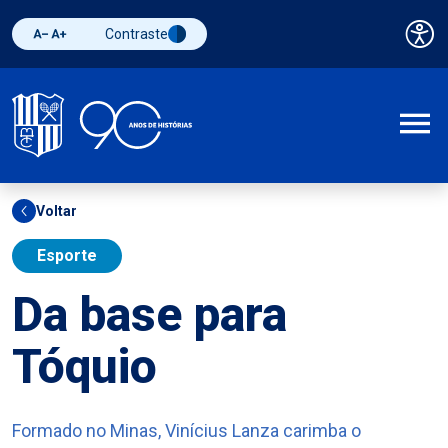
Contraste
Pai
Diminuir fonte
Aumentar fonte
Alternar contraste
A
Voltar
Esporte
Da base para
Tóquio
Formado no Minas, Vinícius Lanza carimba o