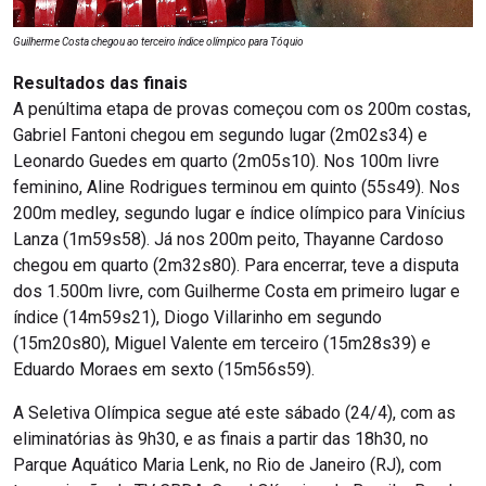
Guilherme Costa chegou ao terceiro índice olímpico para Tóquio
Resultados das finais
A penúltima etapa de provas começou com os 200m costas,
Gabriel Fantoni chegou em segundo lugar (2m02s34) e
Leonardo Guedes em quarto (2m05s10). Nos 100m livre
feminino, Aline Rodrigues terminou em quinto (55s49). Nos
200m medley, segundo lugar e índice olímpico para Vinícius
Lanza (1m59s58). Já nos 200m peito, Thayanne Cardoso
chegou em quarto (2m32s80). Para encerrar, teve a disputa
dos 1.500m livre, com Guilherme Costa em primeiro lugar e
índice (14m59s21), Diogo Villarinho em segundo
(15m20s80), Miguel Valente em terceiro (15m28s39) e
Eduardo Moraes em sexto (15m56s59).
A Seletiva Olímpica segue até este sábado (24/4), com as
eliminatórias às 9h30, e as finais a partir das 18h30, no
Parque Aquático Maria Lenk, no Rio de Janeiro (RJ), com