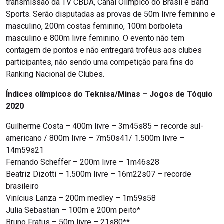
transmissão da TV CBDA, Canal Olímpico do Brasil e Band
Sports. Serão disputadas as provas de 50m livre feminino e
masculino, 200m costas feminino, 100m borboleta
masculino e 800m livre feminino. O evento não tem
contagem de pontos e não entregará troféus aos clubes
participantes, não sendo uma competição para fins do
Ranking Nacional de Clubes.
Índices olímpicos do Teknisa/Minas – Jogos de Tóquio
2020
Guilherme Costa – 400m livre – 3m45s85 – recorde sul-
americano / 800m livre – 7m50s41/ 1.500m livre –
14m59s21
Fernando Scheffer – 200m livre – 1m46s28
Beatriz Dizotti – 1.500m livre – 16m22s07 – recorde
brasileiro
Vinícius Lanza – 200m medley – 1m59s58
Julia Sebastian – 100m e 200m peito*
Bruno Fratus – 50m livre – 21s80**