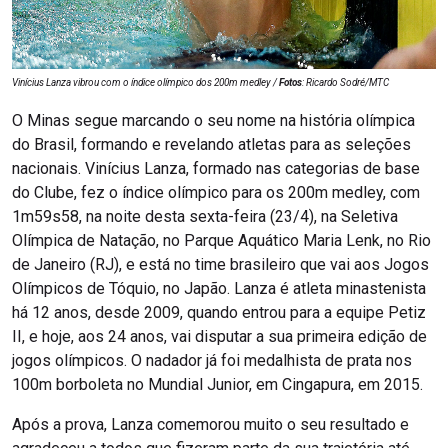
Vinícius Lanza vibrou com o índice olímpico dos 200m medley /
Fotos
: Ricardo Sodré/MTC
O Minas segue marcando o seu nome na história olímpica
do Brasil, formando e revelando atletas para as seleções
nacionais. Vinícius Lanza, formado nas categorias de base
do Clube, fez o índice olímpico para os 200m medley, com
1m59s58, na noite desta sexta-feira (23/4), na Seletiva
Olímpica de Natação, no Parque Aquático Maria Lenk, no Rio
de Janeiro (RJ), e está no time brasileiro que vai aos Jogos
Olímpicos de Tóquio, no Japão. Lanza é atleta minastenista
há 12 anos, desde 2009, quando entrou para a equipe Petiz
II, e hoje, aos 24 anos, vai disputar a sua primeira edição de
jogos olímpicos. O nadador já foi medalhista de prata nos
100m borboleta no Mundial Junior, em Cingapura, em 2015.
Após a prova, Lanza comemorou muito o seu resultado e