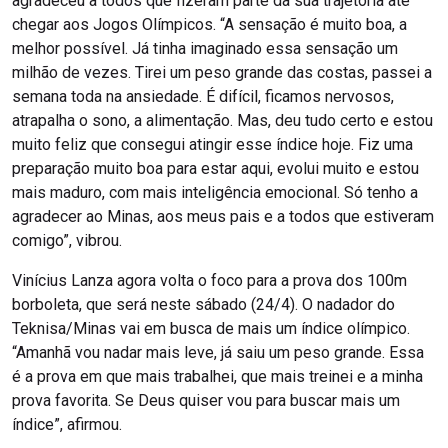
agradeceu a todos que fizeram parte da sua trajetória até
chegar aos Jogos Olímpicos. “A sensação é muito boa, a
melhor possível. Já tinha imaginado essa sensação um
milhão de vezes. Tirei um peso grande das costas, passei a
semana toda na ansiedade. É difícil, ficamos nervosos,
atrapalha o sono, a alimentação. Mas, deu tudo certo e estou
muito feliz que consegui atingir esse índice hoje. Fiz uma
preparação muito boa para estar aqui, evolui muito e estou
mais maduro, com mais inteligência emocional. Só tenho a
agradecer ao Minas, aos meus pais e a todos que estiveram
comigo”, vibrou.
Vinícius Lanza agora volta o foco para a prova dos 100m
borboleta, que será neste sábado (24/4). O nadador do
Teknisa/Minas vai em busca de mais um índice olímpico.
“Amanhã vou nadar mais leve, já saiu um peso grande. Essa
é a prova em que mais trabalhei, que mais treinei e a minha
prova favorita. Se Deus quiser vou para buscar mais um
índice”, afirmou.