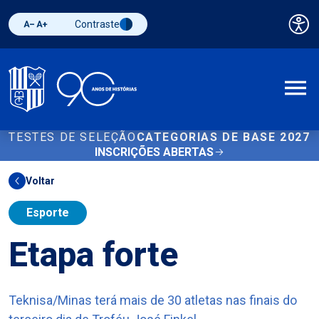
Contraste
Pai
Diminuir fonte
Aumentar fonte
Alternar contraste
A
TESTES DE SELEÇÃO
CATEGORIAS DE BASE 2027
INSCRIÇÕES ABERTAS
Voltar
Esporte
Etapa forte
Teknisa/Minas terá mais de 30 atletas nas finais do