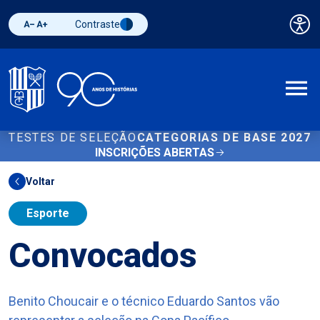
Contraste
Pai
Diminuir fonte
Aumentar fonte
Alternar contraste
A
TESTES DE SELEÇÃO
CATEGORIAS DE BASE 2027
INSCRIÇÕES ABERTAS
Voltar
Esporte
Convocados
Benito Choucair e o técnico Eduardo Santos vão