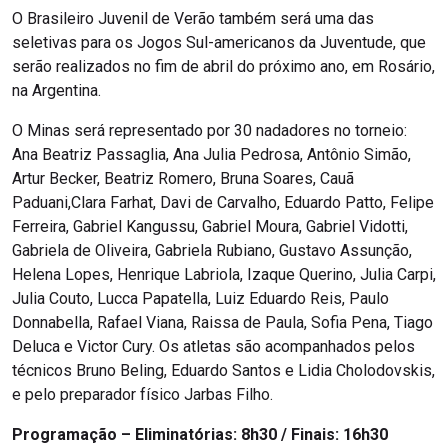
O Brasileiro Juvenil de Verão também será uma das
seletivas para os Jogos Sul-americanos da Juventude, que
serão realizados no fim de abril do próximo ano, em Rosário,
na Argentina.
O Minas será representado por 30 nadadores no torneio:
Ana Beatriz Passaglia, Ana Julia Pedrosa, Antônio Simão,
Artur Becker, Beatriz Romero, Bruna Soares, Cauã
Paduani,Clara Farhat, Davi de Carvalho, Eduardo Patto, Felipe
Ferreira, Gabriel Kangussu, Gabriel Moura, Gabriel Vidotti,
Gabriela de Oliveira, Gabriela Rubiano, Gustavo Assunção,
Helena Lopes, Henrique Labriola, Izaque Querino, Julia Carpi,
Julia Couto, Lucca Papatella, Luiz Eduardo Reis, Paulo
Donnabella, Rafael Viana, Raissa de Paula, Sofia Pena, Tiago
Deluca e Victor Cury. Os atletas são acompanhados pelos
técnicos Bruno Beling, Eduardo Santos e Lidia Cholodovskis,
e pelo preparador físico Jarbas Filho.
Programação – Eliminatórias: 8h30 / Finais: 16h30