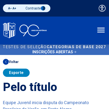
Contraste
Pai
Diminuir fonte
Aumentar fonte
Alternar contraste
A
TESTES DE SELEÇÃO
CATEGORIAS DE BASE 2027
INSCRIÇÕES ABERTAS
Voltar
Esporte
Pelo título
Equipe Juvenil inicia disputa do Campeonato