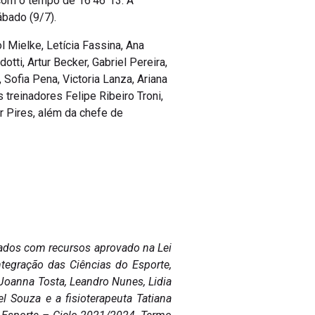
com o tempo de 16’46″13. A
ábado (9/7).
l Mielke, Letícia Fassina, Ana
tti, Artur Becker, Gabriel Pereira,
, Sofia Pena, Victoria Lanza, Ariana
treinadores Felipe Ribeiro Troni,
r Pires, além da chefe de
iados com recursos aprovado na Lei
tegração das Ciências do Esporte,
Joanna Tosta, Leandro Nunes, Lidia
el Souza e a fisioterapeuta Tatiana