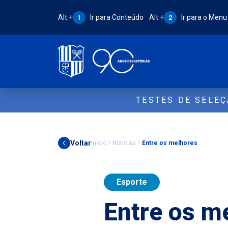
Atalho Alt + 1:
Atalho Alt + 2:
Alt +
Ir para Conteúdo
Alt +
Ir para o Menu
1
2
TESTES DE SELE
Voltar
Início
Notícias
Entre os melhores
Esporte
Entre os m