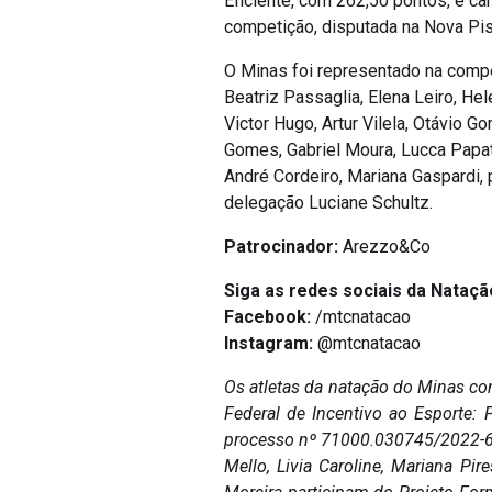
Eficiente, com 262,50 pontos, e 
competição, disputada na Nova Pisc
O Minas foi representado na competi
Beatriz Passaglia, Elena Leiro, Hel
Victor Hugo, Artur Vilela, Otávio G
Gomes, Gabriel Moura, Lucca Papate
André Cordeiro, Mariana Gaspardi,
delegação Luciane Schultz.
Patrocinador:
Arezzo&Co
Siga as redes sociais da Nataçã
Facebook:
/mtcnatacao
Instagram:
@mtcnatacao
Os atletas da natação do Minas co
Federal de Incentivo ao Esporte:
processo nº 71000.030745/2022-65.
Mello, Livia Caroline, Mariana Pir