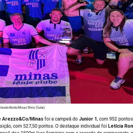
rlando Bento/Minas Tênis Clube)
e
Arezzo&Co/Minas
foi a campeã do
Junior 1
, com 952 pontos
sição, com 527,50 pontos. O destaque individual foi
Letícia Ro