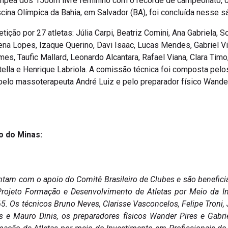
campeã dos 1500m livre feminino com o recorde de campeonato, 
ina Olímpica da Bahia, em Salvador (BA), foi concluída nesse s
ção por 27 atletas: Júlia Carpi, Beatriz Comini, Ana Gabriela, So
ena Lopes, Izaque Querino, Davi Isaac, Lucas Mendes, Gabriel Vido
omes, Taufic Mallard, Leonardo Alcantara, Rafael Viana, Clara Timo
lla e Henrique Labriola. A comissão técnica foi composta pelos 
 pelo massoterapeuta André Luiz e pelo preparador físico Wande
o do Minas:
ntam com o apoio do Comitê Brasileiro de Clubes e são benefic
 Projeto Formação e Desenvolvimento de Atletas por Meio da In
 Os técnicos Bruno Neves, Clarisse Vasconcelos, Felipe Troni, 
es e Mauro Dinis, os preparadores físicos Wander Pires e Gabri