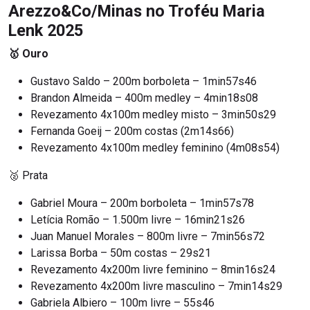
Arezzo&Co/Minas no Troféu Maria
Lenk 2025
🥇 Ouro
Gustavo Saldo – 200m borboleta – 1min57s46
Brandon Almeida – 400m medley – 4min18s08
Revezamento 4x100m medley misto – 3min50s29
Fernanda Goeij – 200m costas (2m14s66)
Revezamento 4x100m medley feminino (4m08s54)
🥈 Prata
Gabriel Moura – 200m borboleta – 1min57s78
Letícia Romão – 1.500m livre – 16min21s26
Juan Manuel Morales – 800m livre – 7min56s72
Larissa Borba – 50m costas – 29s21
Revezamento 4x200m livre feminino – 8min16s24
Revezamento 4x200m livre masculino – 7min14s29
Gabriela Albiero – 100m livre – 55s46