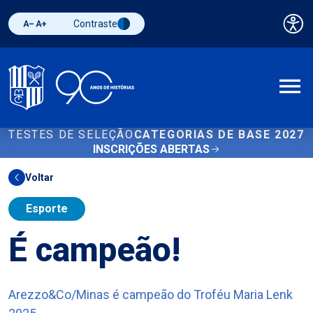
Contraste
Pai
Diminuir fonte
Aumentar fonte
Alternar contraste
A
TESTES DE SELEÇÃO
CATEGORIAS DE BASE 2027
INSCRIÇÕES ABERTAS
Voltar
Esporte
É campeão!
Arezzo&Co/Minas é campeão do Troféu Maria Lenk