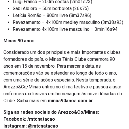
Luigi Franco – 200m costas (2m01s23)
Gabi Albiero – 50m borboleta (26s75)
Letícia Romão – 800m livre (8m37s96)
Revezamento – 4x100m medley masculino (3m38s93)
Revezamento 4x100m livre masculino – 3min16s94
Minas 90 anos
Considerado um dos principais e mais importantes clubes
formadores do país, o Minas Tênis Clube comemora 90
anos em 15 de novembro. Para marcar a data, as
comemorações vão se estender ao longo de todo o ano,
com uma série de ações especiais. Nesta temporada, o
Arezzo&Co/Minas entrou no clima festivo e passou a usar
uniformes exclusivos em homenagem às nove décadas do
Clube. Saiba mais em
minas90anos.com.br
.
Siga as redes sociais do Arezzo&Co/Minas:
Facebook:
/mtcnatacao
Instagram:
@mtcnatacao