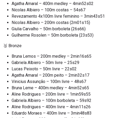
Agatha Amaral – 400m medley – 4min52s02
Nicolas Albiero – 100m costas – 54s67
Revezamento 4x100m livre feminino – 3min43s51
Nicolas Albiero – 200m costas (2m01s15)
Giulia Carvalho – 50m borboleta (26s66)
Guilherme Rosolen – 50m borboleta (23s53)
🥉 Bronze
Bruna Lemos – 200m medley – 2min16s65
Gabriela Albiero – 50m livre – 25s29
Lucas Peixoto – 50m livre – 22s02
Agatha Amaral – 200m peito – 2min32s17
Vinicius Assunção – 100m livre – 48s67
Bruna Leme – 400m medley – 4min52s65
Aline Rodrigues – 200m livre – 1min59s55
Gabriela Albiero – 100m borboleta – 59s92
Aline Rodrigues – 400m livre – 4min11s26
Eduardo Moraes – 400m livre – 3min48s83