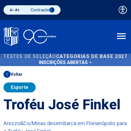
Contraste
Pai
Diminuir fonte
Aumentar fonte
Alternar contraste
A
TESTES DE SELEÇÃO
CATEGORIAS DE BASE 2027
INSCRIÇÕES ABERTAS
Voltar
Esporte
Troféu José Finkel
Arezzo&Co/Minas desembarca em Florianópolis para