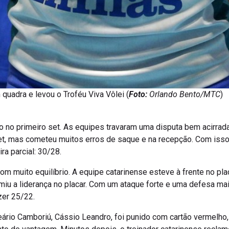
 quadra e levou o Troféu Viva Vôlei (
Foto:
Orlando Bento/MTC
)
o no primeiro set. As equipes travaram uma disputa bem acirrad
et, mas cometeu muitos erros de saque e na recepção. Com isso,
ra parcial: 30/28.
uito equilíbrio. A equipe catarinense esteve à frente no placa
iu a liderança no placar. Com um ataque forte e uma defesa mai
zer 25/22.
eário Camboriú, Cássio Leandro, foi punido com cartão vermelho, 
 de vantagem. Minutos depois, o treinador catarinense reclam