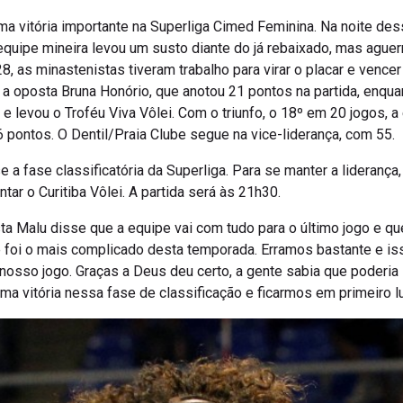
 vitória importante na Superliga Cimed Feminina. Na noite dess
equipe mineira levou um susto diante do já rebaixado, mas aguer
8, as minastenistas tiveram trabalho para virar o placar e vencer
 a oposta Bruna Honório, que anotou 21 pontos na partida, enqu
 e levou o Troféu Viva Vôlei. Com o triunfo, o 18º em 20 jogos, 
 pontos. O Dentil/Praia Clube segue na vice-liderança, com 55.
e a fase classificatória da Superliga. Para se manter a liderança
entar o Curitiba Vôlei. A partida será às 21h30.
a Malu disse que a equipe vai com tudo para o último jogo e qu
oje foi o mais complicado desta temporada. Erramos bastante e i
osso jogo. Graças a Deus deu certo, a gente sabia que poderia
tima vitória nessa fase de classificação e ficarmos em primeiro 