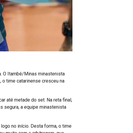
a. O Itambé/Minas minastenista
 o time catarinense cresceu na
r até metade do set. Na reta final,
s segura, a equipe minastenista
logo no início. Desta forma, o time
ou muito com a arbitragem, que