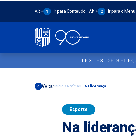
Atalho Alt + 1:
Atalho Alt + 2:
Alt +
Ir para Conteúdo
Alt +
Ir para o Menu
1
2
TESTES DE SELE
Voltar
Início
Notícias
Na liderança
Esporte
Na lideranç