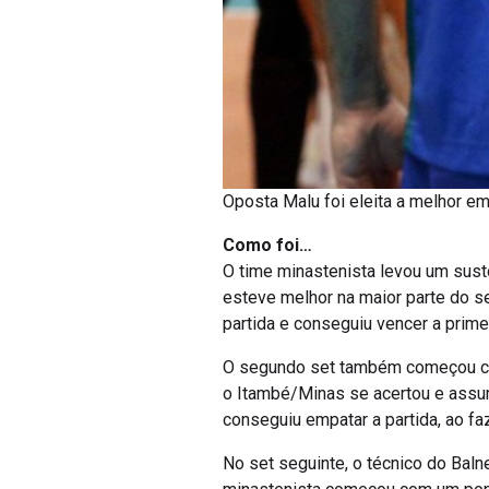
Oposta Malu foi eleita a melhor em
Como foi…
O time minastenista levou um sust
esteve melhor na maior parte do s
partida e conseguiu vencer a primei
O segundo set também começou com m
o Itambé/Minas se acertou e assum
conseguiu empatar a partida, ao fa
No set seguinte, o técnico do Baln
minastenista começou com um ponto