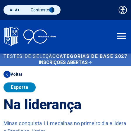
Contraste
Pai
Diminuir fonte
Aumentar fonte
Alternar contraste
A
TESTES DE SELEÇÃO
CATEGORIAS DE BASE 2027
INSCRIÇÕES ABERTAS
Voltar
Esporte
Na liderança
Minas conquista 11 medalhas no primeiro dia e lidera