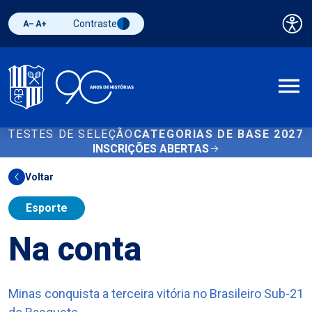
Contraste
Pai
Diminuir fonte
Aumentar fonte
Alternar contraste
A
TESTES DE SELEÇÃO
CATEGORIAS DE BASE 2027
INSCRIÇÕES ABERTAS
Voltar
Esporte
Na conta
Minas conquista a terceira vitória no Brasileiro Sub-21