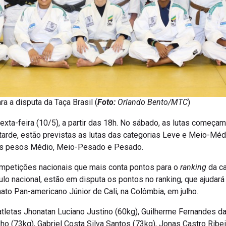
a a disputa da Taça Brasil (
Foto:
Orlando Bento/MTC
)
exta-feira (10/5), a partir das 18h. No sábado, as lutas começam
tarde, estão previstas as lutas das categorias Leve e Meio-Médio
dos pesos Médio, Meio-Pesado e Pesado.
ompetições nacionais que mais conta pontos para o
ranking
da ca
ulo nacional, estão em disputa os pontos no ranking, que ajudará
to Pan-americano Júnior de Cali, na Colômbia, em julho.
tletas Jhonatan Luciano Justino (60kg), Guilherme Fernandes da
ho (73kg), Gabriel Costa Silva Santos (73kg), Jonas Castro Ribei