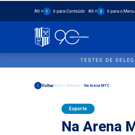
Atalho Alt + 1:
Atalho Alt + 2:
Alt +
Ir para Conteúdo
Alt +
Ir para o Menu
1
2
TESTES DE SELE
Voltar
Início
Notícias
Na Arena MTC
Esporte
Na Arena 