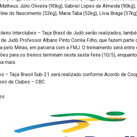
 Matheus Júlio Oliveira (90kg), Gabriel Lopes de Almeida (90kg)
ine do Nascimento (52kg), Maria Taba (52kg), Lívia Braga (57kg)
eiro Interclubes – Taça Brasil de Judô serão realizados, també
 de Judô Professor Albano Pinto Corrêa Filho, que fazem part
 pelo Minas, em parceria com a FMJ. O treinamento será entre o
ições para os treinos terminam nesta sexta-feira (10/5), enquant
ba mais.
es – Taça Brasil Sub-21 será realizado conforme Acordo de Coo
eiro de Clubes – CBC
es